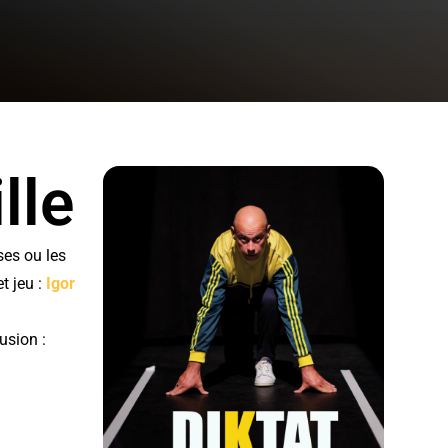
lle
uses ou les
t jeu :
Igor
usion :