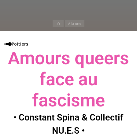
À la une
Poitiers
Amours queers
face au
fascisme
• Constant Spina & Collectif
NU.E.S •