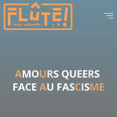
Flûte!
A
M
O
U
R
S
Q
U
E
E
R
S
F
A
C
E
A
U
F
A
S
C
I
S
M
E