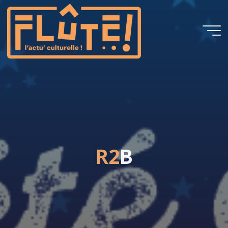
Flûte!
R
2
B