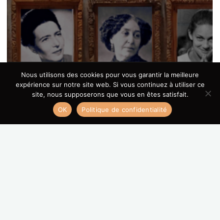
Nous utilisons des cookies pour vous garantir la meilleure
expérience sur notre site web. Si vous continuez à utiliser ce
site, nous supposerons que vous en êtes satisfait.
du 4 mars au 3 avril 2025 : visitez notre exposition de
OK
Politique de confidentialité
portraits de femmes parlants : « PILE ou FACE, de vous à
moi » au Tiers lieu des Feuillants, 7 rue des feuillants de 10h
à 17h du lundi au vendredi –
3 avril 2025 à 18h30 : DÉVERNISSAGE DE L’EXPOSITION
avec un cocktail
22 mai 2025 à 18h : 5 entresorts de 10 minutes sur
l’affirmation de soi – au tiers lieu des Feuillants.
Visitez notre site internet :
mememarcelle.fr