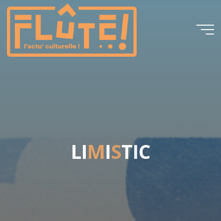
Flûte!
L
I
M
I
S
T
I
C