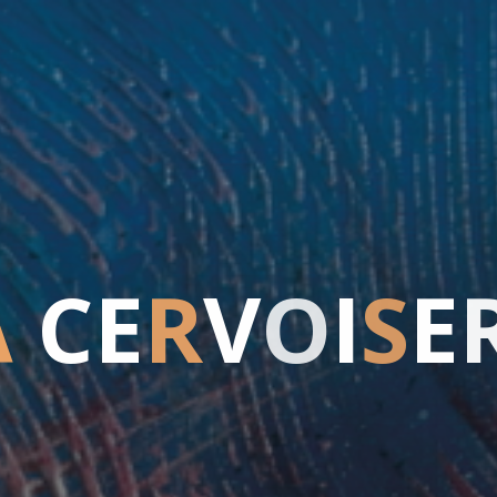
A
C
E
R
V
O
I
S
E