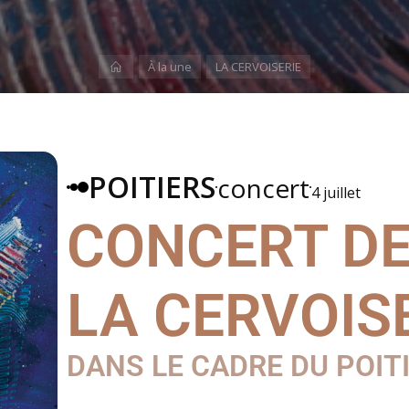
À la une
LA CERVOISERIE
POITIERS
concert
4 juillet
CONCERT D
LA CERVOIS
DANS LE CADRE DU POIT