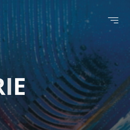
R
I
E