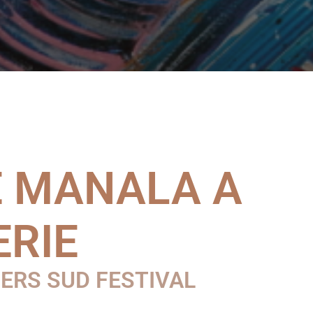
E MANALA A
ERIE
IERS SUD FESTIVAL