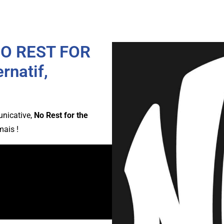
NO REST FOR
rnatif,
unicative,
No Rest for the
ais !