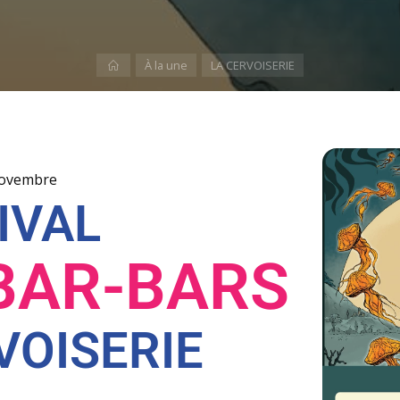
À la une
LA CERVOISERIE
novembre
IVAL
BAR-BARS
VOISERIE