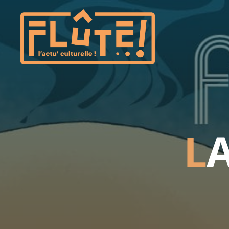
Flûte!
L