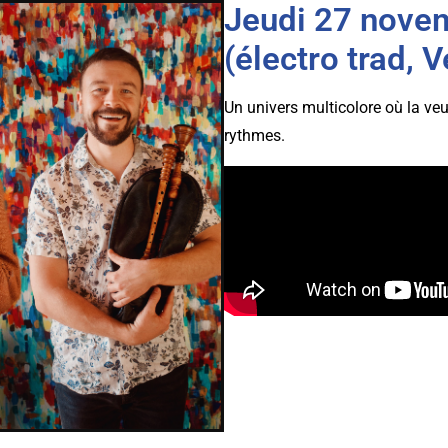
Jeudi 27 nove
(électro trad, 
Un univers multicolore où la veuz
rythmes.