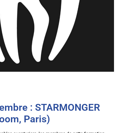
vembre : STARMONGER
oom, Paris)