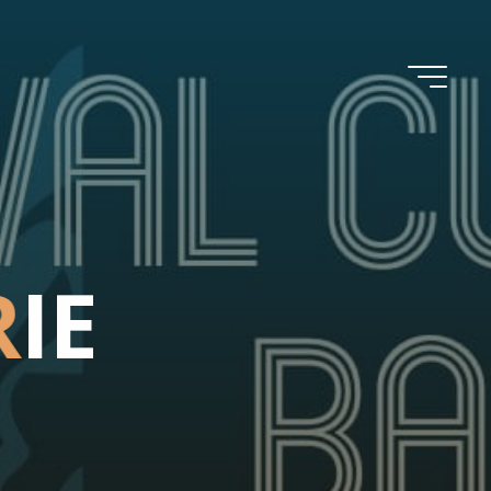
R
I
E