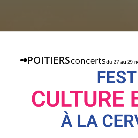
POITIERS
concerts
du 27 au 29 
FEST
CULTURE 
À LA CER